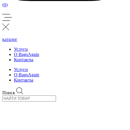
(0)
каталог
Услуги
О BagsAgain
Контакты
Услуги
О BagsAgain
Контакты
Поиск