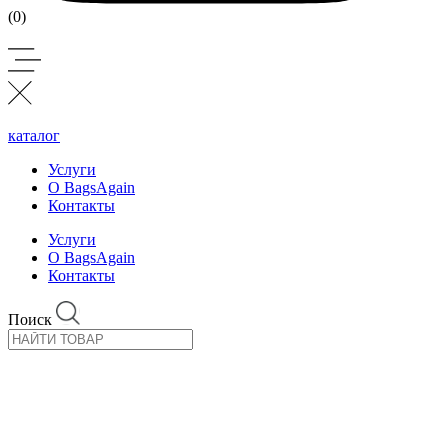
(0)
каталог
Услуги
О BagsAgain
Контакты
Услуги
О BagsAgain
Контакты
Поиск