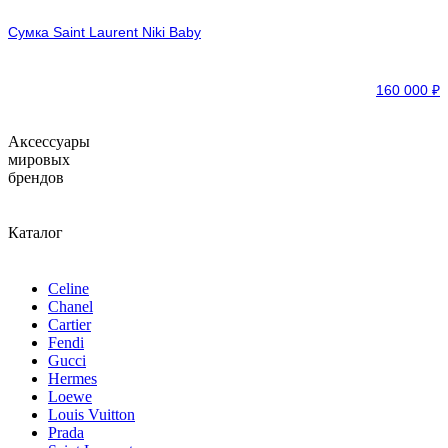
Сумка Saint Laurent Niki Baby
160 000
₽
Аксессуары
мировых
брендов
Каталог
Celine
Chanel
Cartier
Fendi
Gucci
Hermes
Loewe
Louis Vuitton
Prada